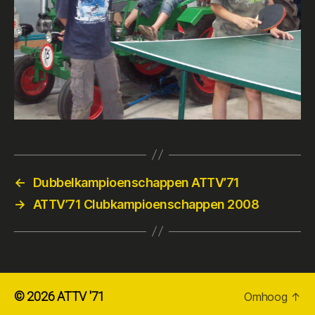
←
Dubbelkampioenschappen ATTV’71
→
ATTV’71 Clubkampioenschappen 2008
© 2026
ATTV '71
Omhoog
↑