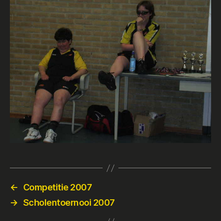
←
Competitie 2007
→
Scholentoernooi 2007